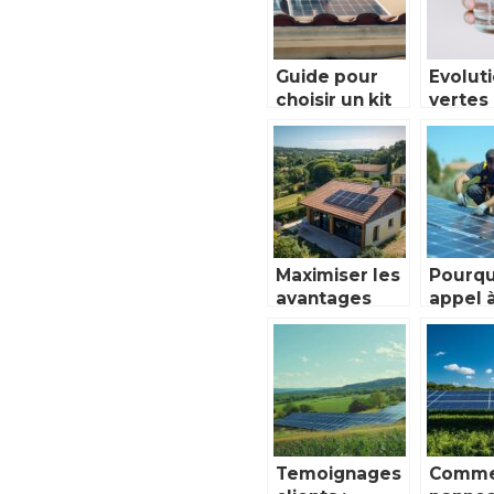
Guide pour
Evolut
choisir un kit
vertes 
solaire
soluti
adapte a vos
durabl
besoins
une ea
potabl
qualite
Maximiser les
Pourqu
avantages
appel 
des
install
subventions
photov
et aides pour
pour v
l’installation
maison
de panneaux
Toulou
solaires en
Nouvelle-
Temoignages
Comme
Aquitaine