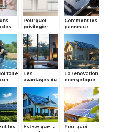
devoiles
ions
Pourquoi
Comment les
: des
privilegier
panneaux
ons
l’entretien
solaires
es pour
regulier de sa
peuvent
u
chaudiere ?
réduire vos
e de
factures
énergétiques
et votre
empreinte
oi faire
Les
La renovation
carbone
à un
avantages du
energetique
ateur
poêle à
et la
oltaïque
granulés pour
domotique
otre
se chauffer
par des
 à
professionnels
se ?
nt les
Est-ce que la
Pourquoi