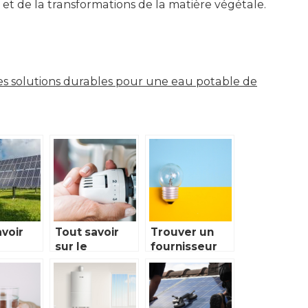
et de la transformations de la matière végétale.
des solutions durables pour une eau potable de
avoir
Tout savoir
Trouver un
sur le
fournisseur
lation
chauffage au
d’electricite
fioul
abordable et
le
fiable : les
secrets