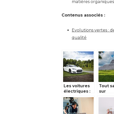
matières organiques 
Contenus associés :
Evolutions vertes : 
qualité
Les voitures
Tout s
électriques :
sur
les bienfaits
l’instal
de leur
d’une
utilisation en
centra
France
solaire