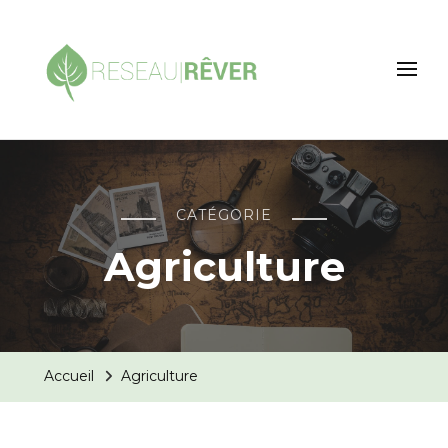
Reseau rever
L'écologie de demain !
CATÉGORIE
Agriculture
Accueil
Agriculture