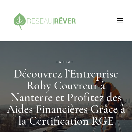
Reseau rever
L'écologie de demain !
HABITAT
Découvrez l’Entreprise
Roby Couvreur à
Nanterre et Profitez des
Aides Financières Grâce à
la Certification RGE