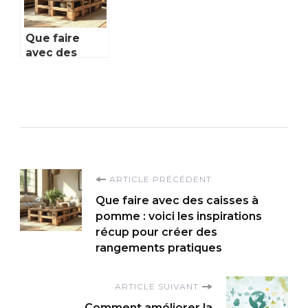
Que faire
avec des
caisses à
pomme : voici
les
inspirations
récup pour
créer des
rangements
pratiques
Navigation
ARTICLE PRÉCÉDENT
Que faire avec des caisses à
d'article
pomme : voici les inspirations
récup pour créer des
rangements pratiques
ARTICLE SUIVANT
Comment améliorer la