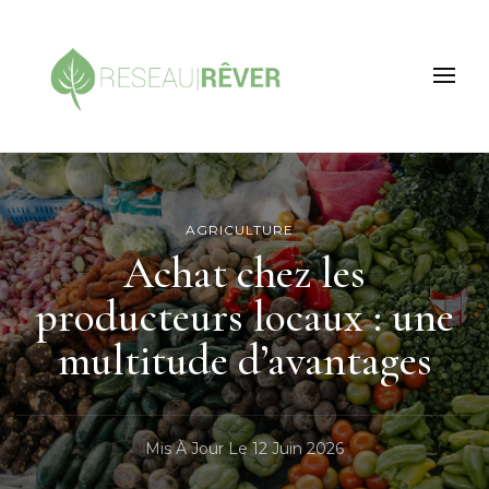
Reseau rever
L'écologie de demain !
AGRICULTURE
Achat chez les
producteurs locaux : une
multitude d’avantages
Mis À Jour Le
12 Juin 2026