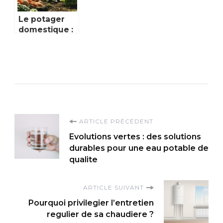
puits a
Bordeaux et
Le potager
en Gironde ?
domestique :
une source
d’economies
insoupconnee
pour votre
foyer
Navigation
ARTICLE PRÉCÉDENT
Evolutions vertes : des solutions
d'article
durables pour une eau potable de
qualite
ARTICLE SUIVANT
Pourquoi privilegier l’entretien
regulier de sa chaudiere ?